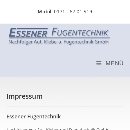
Zum
Inhalt
Mobil:
0171 - 67 01 519
springen
MENÜ
Impressum
Essener Fugentechnik
Nachfolger von Aut. Kleber und Fugentechnik GmbH